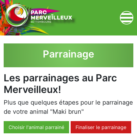
zum Inhalt
Parrainage
Les parrainages au Parc
Merveilleux!
Plus que quelques étapes pour le parrainage
de votre animal "Maki brun"
Choisir l'animal parrainé
Finaliser le parrainage