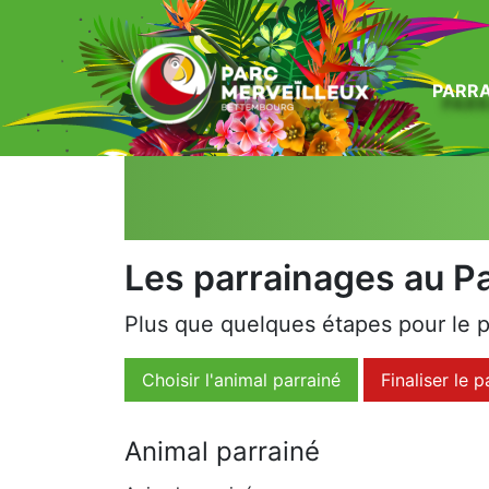
zum Inhalt
PARRA
Les parrainages au Pa
Plus que quelques étapes pour le p
Choisir l'animal parrainé
Finaliser le 
Animal parrainé