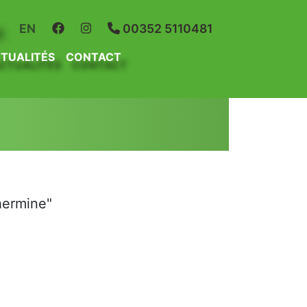
R
EN
00352 5110481
TUALITÉS
CONTACT
hermine"