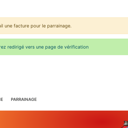
 une facture pour le parrainage.
rez redirigé vers une page de vérification
NE
PARRAINAGE