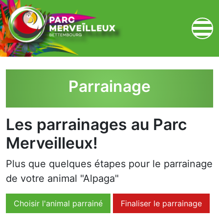
zum Inhalt
Parrainage
Les parrainages au Parc
Merveilleux!
Plus que quelques étapes pour le parrainage
de votre animal "Alpaga"
Choisir l'animal parrainé
Finaliser le parrainage