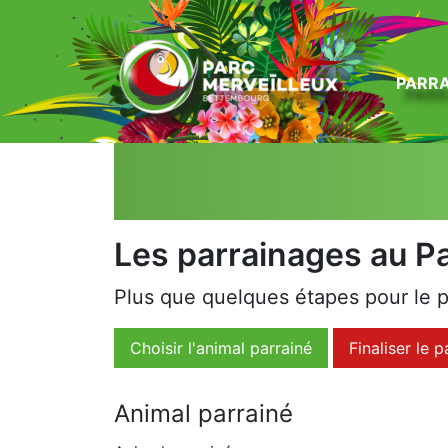
zum Inhalt
PARRA
Les parrainages au Pa
Plus que quelques étapes pour le 
Choisir l'animal parrainé
Finaliser le 
Animal parrainé