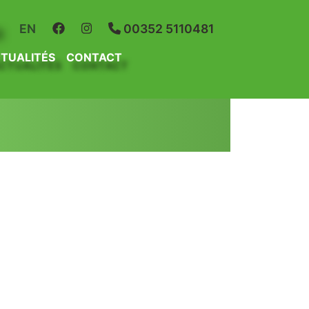
R
EN
00352 5110481
TUALITÉS
CONTACT