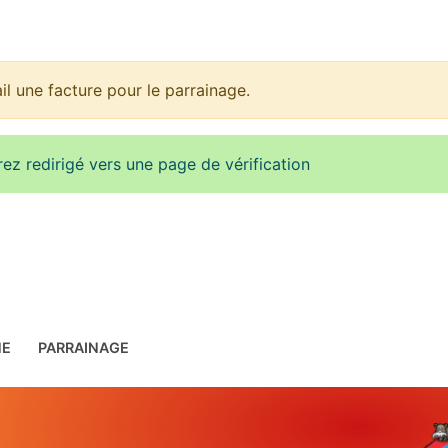
 une facture pour le parrainage.
rez redirigé vers une page de vérification
NE
PARRAINAGE