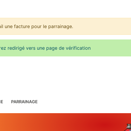
 une facture pour le parrainage.
rez redirigé vers une page de vérification
NE
PARRAINAGE