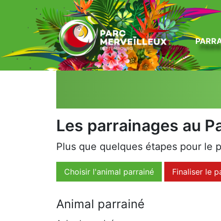
zum Inhalt
PARRA
Les parrainages au Pa
Plus que quelques étapes pour le p
Choisir l'animal parrainé
Finaliser le 
Animal parrainé