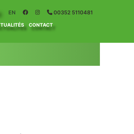
R
EN
00352 5110481
TUALITÉS
CONTACT