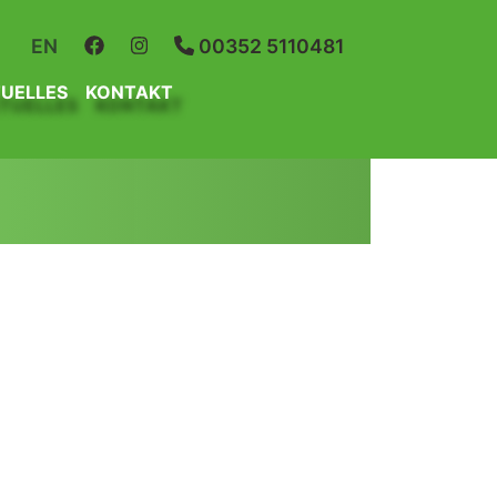
R
EN
00352 5110481
UELLES
KONTAKT