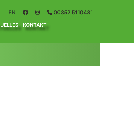
R
EN
00352 5110481
UELLES
KONTAKT