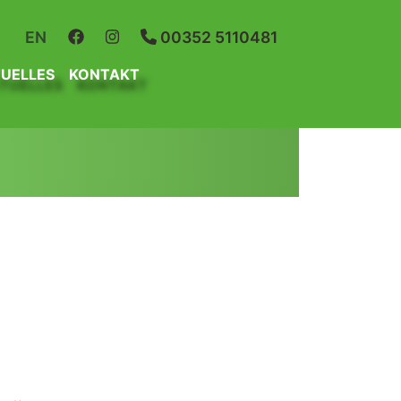
R
EN
00352 5110481
UELLES
KONTAKT